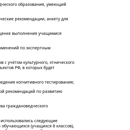
едческого образования, умеющий
ческие рекомендации, анкету для
 оценке выполнения учащимися
зменений по экспертным
 с учётом культурного, этнического
ектов РФ, в которых будет
едения когнитивного тестирования;
кой рекомендаций по развитию
тва граждановедческого
я использовались следующие
я обучающихся (учащихся 8 классов),