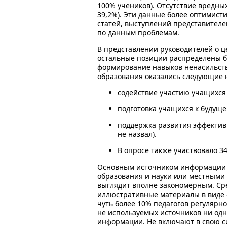
100% учеников). Отсутствие вредных
39,2%). Эти данные более оптимис
статей, выступлений представителе
по данным проблемам.
В представлении руководителей о ц
остальные позиции распределены бо
формирование навыков ненасильств
образования оказались следующие 
содействие участию учащихся в
подготовка учащихся к будуще
поддержка развития эффективн
не назвал).
В опросе также участвовало 34
Основным источником информации 
образования и науки или местными 
выглядит вполне закономерным. Сре
иллюстративные материалы в виде фо
чуть более 10% педагогов регулярно
не используемых источников ни одн
информации. Не включают в свою с