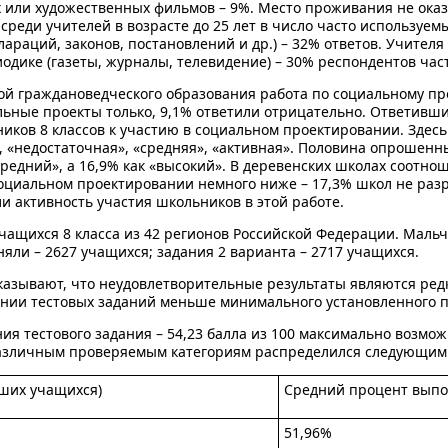
х или художественных фильмов – 9%. Место проживания не ока
среди учителей в возрасте до 25 лет в число часто используе
лараций, законов, постановлений и др.) – 32% ответов. Учител
дике (газеты, журналы, телевидение) – 30% респондентов част
ой граждановедческого образования работа по социальному пр
льные проекты только, 9,1% ответили отрицательно. Ответивш
иков 8 классов к участию в социальном проектировании. Здес
 «недостаточная», «средняя», «активная». Половина опрошенны
средний», а 16,9% как «высокий». В деревенских школах соотно
социальном проектировании немного ниже – 17,3% школ не ра
и активность участия школьников в этой работе.
ащихся 8 класса из 42 регионов Российской Федерации. Мальчи
яли – 2627 учащихся; задания 2 варианта – 2717 учащихся.
азывают, что неудовлетворительные результаты являются редк
нии тестовых заданий меньше минимального установленного по
я тестового задания – 54,23 балла из 100 максимально возмож
различным проверяемым категориям распределился следующим
вших учащихся)
Средний процент выпо
51,96%