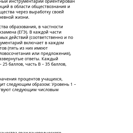
енный инструментарий ориентирован
нций в области обществознания и
щества через выработку своей
невной жизни.
ства образования, в частности
замена (ЕГЭ). В каждой части
мых действий (соответственно и по
рументарий включает в каждом
тов (пять из них имеют
словосочетания или предложения),
развернутые ответы. Каждый
 25 баллов, часть В – 35 баллов,
значения процентов учащихся,
дит следующим образом: Уровень 1 –
тствуют следующим числовым
качества граждановедческого