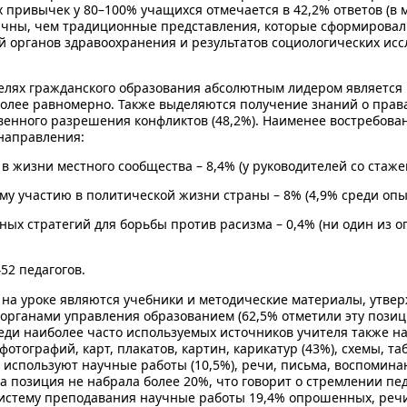
 привычек у 80–100% учащихся отмечается в 42,2% ответов (в ме
тичны, чем традиционные представления, которые сформировал
й органов здравоохранения и результатов социологических и
елях гражданского образования абсолютным лидером является 
лее равномерно. Также выделяются получение знаний о правах
енного разрешения конфликтов (48,2%). Наименее востребова
направления:
 жизни местного сообщества – 8,4% (у руководителей со стажем 
му участию в политической жизни страны – 8% (4,9% среди опы
ых стратегий для борьбы против расизма – 0,4% (ни один из 
52 педагогов.
на уроке являются учебники и методические материалы, утв
органами управления образованием (62,5% отметили эту позиц
ди наиболее часто используемых источников учителя также на
тографий, карт, плакатов, картин, карикатур (43%), схемы, та
 используют научные работы (10,5%), речи, письма, воспоминан
а позиция не набрала более 20%, что говорит о стремлении пе
истему преподавания научные работы 19,4% опрошенных, речи