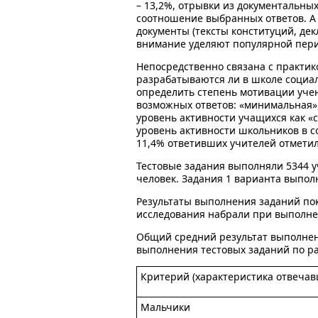
– 13,2%, отрывки из документальны
соотношение выбранных ответов. А 
документы (тексты конституций, дек
внимание уделяют популярной перио
Непосредственно связана с практик
разрабатываются ли в школе социа
определить степень мотивации учен
возможных ответов: «минимальная»,
уровень активности учащихся как «
уровень активности школьников в 
11,4% ответивших учителей отметил
Тестовые задания выполняли 5344 уч
человек. Задания 1 варианта выполн
Результаты выполнения заданий пок
исследования набрали при выполне
Общий средний результат выполнени
выполнения тестовых заданий по 
Критерий (характеристика отвеча
Мальчики