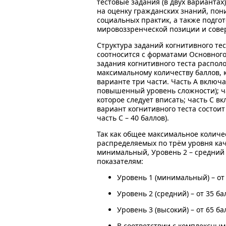
тестовые задания (в двух варианта
на оценку гражданских знаний, по
социальных практик, а также подго
мировоззренческой позиции и сове
Структура заданий когнитивного тес
соотносится с форматами Основного 
задания когнитивного теста распол
максимальному количеству баллов,
варианте три части. Часть А включа
повышенный уровень сложности); ча
которое следует вписать; часть С 
вариант когнитивного теста состоит 
часть С – 40 баллов).
Так как общее максимальное количе
распределяемых по трём уровня кач
минимальный, Уровень 2 – средний
показателям:
Уровень 1 (минимальный) – от 
Уровень 2 (средний) – от 35 ба
Уровень 3 (высокий) – от 65 ба
В соответствии с комплексным