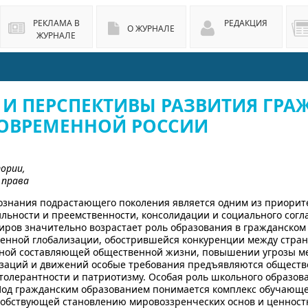
РЕКЛАМА В
РЕДАКЦИЯ
О ЖУРНАЛЕ
ЖУРНАЛЕ
 И ПЕРСПЕКТИВЫ РАЗВИТИЯ ГР
СОВРЕМЕННОЙ РОССИИ
ории,
 права
ознания подрастающего поколения является одним из приорит
льности и преемственности, консолидации и социального согла
ров значительно возрастает роль образования в гражданском
менной глобализации, обострившейся конкуренции между стра
рной составляющей общественной жизни, повышении угрозы м
изаций и движений особые требования предъявляются общество
 толерантности и патриотизму. Особая роль школьного образо
Под гражданским образованием понимается комплекс обучающе
собствующей становлению мировоззренческих основ и ценност