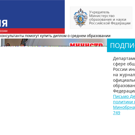
консультанты помогут купить диплом о среднем образовании
ПОДПИ
Департаме
сфере общ
России ин
на журнал
официаль
образован
Федераци
Письмо Де
политики 
Минобрнаук
749