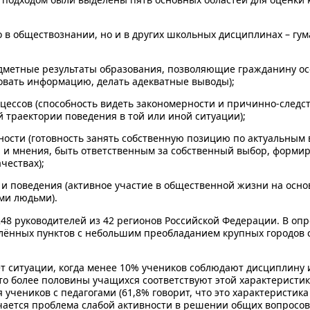
о в обществознании, но и в других школьных дисциплинах – гу
дметные результаты образования, позволяющие гражданину ос
овать информацию, делать адекватные выводы);
ессов (способность видеть закономерности и причинно-следст
 траектории поведения в той или иной ситуации);
ости (готовность занять собственную позицию по актуальным
ы и мнения, быть ответственным за собственный выбор, форми
чествах);
и поведения (активное участие в общественной жизни на осно
ми людьми).
48 руководителей из 42 регионов Российской Федерации. В оп
ённых пунктов с небольшим преобладанием крупных городов с 
ет ситуации, когда менее 10% учеников соблюдают дисциплину
то более половины учащихся соответствуют этой характеристик
 учеников с педагогами (61,8% говорит, что это характеристи
чается проблема слабой активности в решении общих вопросов