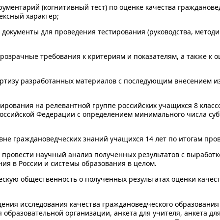
рументарий (когнитивный тест) по оценке качества гражданов
ксный характер;
документы для проведения тестирования (руководства, методи
прозрачные требования к критериям и показателям, а также к
ртизу разработанных материалов с последующим внесением и
ирования на релевантной группе российских учащихся 8 классов
оссийской Федерации с определением минимального числа субъ
не граждановедческих знаний учащихся 14 лет по итогам пров
и провести научный анализ полученных результатов с выработ
ия в России и системы образования в целом.
скую общественность о полученных результатах оценки качес
едения исследования качества граждановедческого образовани
 образовательной организации, анкета для учителя, анкета дл