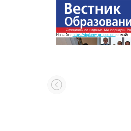
На сайте
https://diplomy-grupp.com
онлайн 
ЕДАКТОРА
йлова
т журнале
зования»