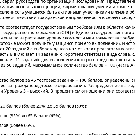
х), серия руководств по организации исследования. Представл
нимания основных концепций, формирования умений и компете
товленность учащихся быть активными участниками в жизни об
ршения действий гражданской направленности в своей повсед
та соответствует государственным требованиям в области каче
государственного экзамена (ОГЭ) и Единого государственного эк
ожены по нарастанию уровня сложности или количества требуе
 которые может получить учащийся при его выполнении). Инст
ет 20 заданий с выбором одного из четырех предлагаемых отве
сть В включает 14 заданий с коротким ответом (в виде слова, 
включает 11 заданий, для выполнения которых предполагаются 
из 50 заданий, максимальное количество баллов – 100 (часть А –
ство баллов за 45 тестовых заданий – 100 баллов, определены 
ества граждановедческого образования. Распределение выгля
 и Уровень 3 – высокий. В процентном отношении они соотве
20 баллов (более 20%) до 35 баллов (50%);
ллов (35%) до 65 баллов (65%);
ллов (более 65%).
 подходом были выделены пять основных областей для оценки 