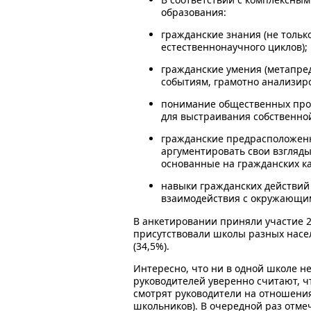
образования:
гражданские знания (не тольк
естественнонаучного циклов);
гражданские умения (метапре
событиям, грамотно анализир
понимание общественных проц
для выстраивания собственной
гражданские предрасположенн
аргументировать свои взгляд
основанные на гражданских ка
навыки гражданских действий 
взаимодействия с окружающи
В анкетировании приняли участие 2
присутствовали школы разных насел
(34,5%).
Интересно, что ни в одной школе н
руководителей уверенно считают, ч
смотрят руководители на отношения
школьников). В очередной раз отме