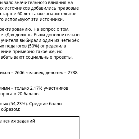
зывало значительного влияния на
мых источников добавились правовые
я старше 60 лет также значительное
о используют эти источники.
оектированию. На вопрос о том,
ие «Да» должны были дополнительно
ь учителя выбирали один из четырёх
х педагогов (50%) определила
шение примерно такое же, но
зрабатывают социальные проекты,
ков – 2606 человек; девочек – 2738
ими – только 2,17% участников
рога в 20 баллов.
ных (54,23%). Средние баллы
 образом:
лнения заданий