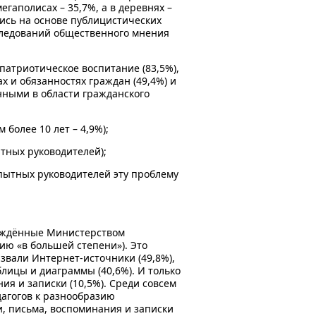
гаполисах – 35,7%, а в деревнях –
ись на основе публицистических
сследований общественного мнения
патриотическое воспитание (83,5%),
 и обязанностях граждан (49,4%) и
нными в области гражданского
более 10 лет – 4,9%);
тных руководителей);
опытных руководителей эту проблему
ерждённые Министерством
ию «в большей степени»). Это
звали Интернет-источники (49,8%),
блицы и диаграммы (40,6%). И только
ия и записки (10,5%). Среди совсем
дагогов к разнообразию
, письма, воспоминания и записки