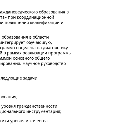
раждановедческого образования в
ета» при координационной
мии повышения квалификации и
 образования в области
 интегрирует обучающую,
грамма нацелена на диагностику
ый в рамках реализации программы
аммой основного общего
нирования. Научное руководство
следующие задачи:
зования;
 уровня гражданственности
ционального инструментария;
тики уровня и качества