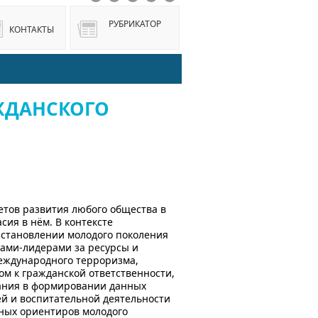
РУБРИКАТОР
КОНТАКТЫ
АЖДАНСКОГО
етов развития любого общества в
сия в нём. В контексте
 становлении молодого поколения
нами-лидерами за ресурсы и
еждународного терроризма,
м к гражданской ответственности,
вания в формировании данных
й и воспитательной деятельности
ных ориентиров молодого