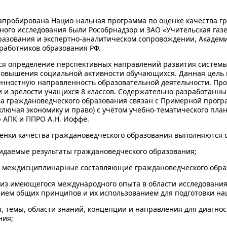
и апробирована Нацио-нальная программа по оценке качества г
ного исследования были Рособрнадзор и ЗАО «Учительская газ
разования и экспертно-аналитическом сопровождении, Акаде
работников образования РФ.
я определение перспективных направлений развития системы
повышения социальной активности обучающихся. Данная цель
нностную направленность образовательной деятельности. Про
и и зрелости учащихся 8 классов. Содержательно разработанн
ва граждановедческого образования связан с Примерной прогр
лючая экономику и право) с учётом учебно-тематического пла
 АПК и ППРО А.Н. Иоффе.
енки качества граждановедческого образования выполняются 
жидаемые результаты граждановедческого образования;
и междисциплинарные составляющие граждановедческого обра
из имеющегося международного опыта в области исследования
нием общих принципов и их использованием для подготовки на
 темы, области знаний, концепции и направления для диагнос
ния;